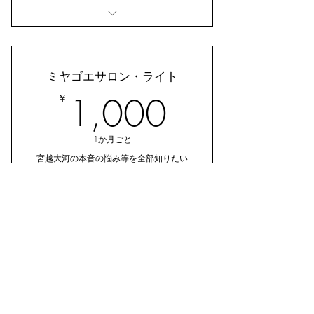
会員限定の生配信で、悩みをぶ
ちまけます。
ミヤゴエサロン・ライト
非公開Slackグループに招待し、
1,000￥
チームとして活動します。
￥
1,000
1か月ごと
宮越大河の本音の悩み等を全部知りたい
方向けのプラン
メンバーになる
会員限定の生配信で、悩みをぶ
ちまけます。