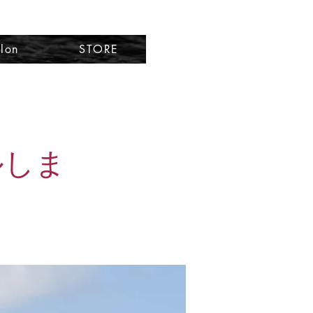
lon
STORE
ルしま