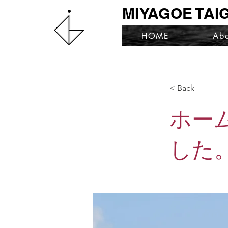
MIYAGOE TAIGA
HOME
Abo
< Back
ホー
した