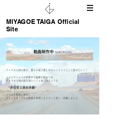
MIYAGOE TAIGA Official
Site
​動画制作中・・・
アメリカ１周の旅を、誰もが家で楽しめる​コンテンツとして届けたい！！
コロナウイルスが世界中で猛威を振るう中
アメリカ１周の旅を家にいても楽しめるような
”非日常な疑似体験”
​
ができる動画を制作し
少しでも多くの人の娯楽や希望になりたいと思い、活動しました。